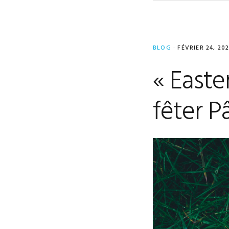
BLOG
·
FÉVRIER 24, 202
« Easte
fêter P