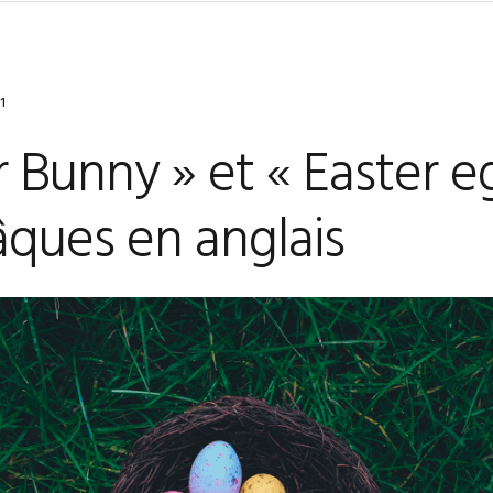
1
r Bunny » et « Easter eg
âques en anglais