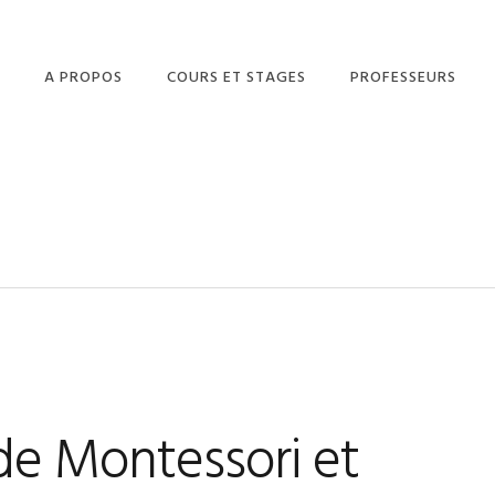
A PROPOS
COURS ET STAGES
PROFESSEURS
PLAYTIME (2-5 ANS)
VESNA
PUPPET (5–8 ANS)
JOANNA
CAMBRIDGE ENGLISH
TAZARA
YOUNG LEARNERS (8-
SUPRIYA
11 ANS)
CAMBRIDGE ENGLISH
IN MIND (12– 16 ANS)
EXAMENS DE
FIRST CERTIFICATE
CAMBRIDGE
ENGLISH
e Montessori et
SUMMERTIME
CERTIFICATE IN
ADVANCED ENGLI