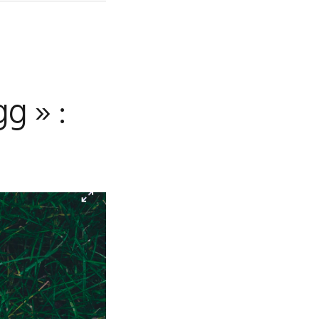
g » :