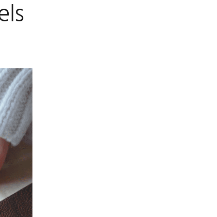
els
S