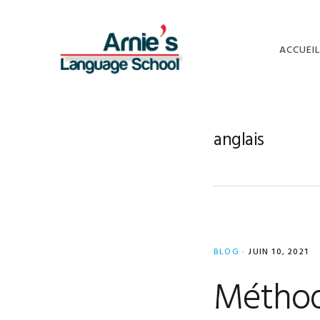
Skip
Skip
Skip
to
to
to
primary
main
footer
ACCUEIL
navigation
content
anglais
BLOG
·
JUIN 10, 2021
Méthod