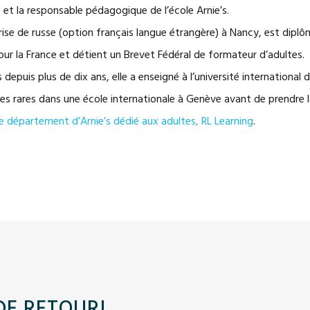
CERTIFICATE OF
e et la responsable pédagogique de l’école Arnie’s.
PROFICIENCY IN
ENGLISH
rise de russe (option français langue étrangère) à Nancy, est dipl
COMPARAISON DE
ur la France et détient un Brevet Fédéral de formateur d’adultes.
EXAMENS
 depuis plus de dix ans, elle a enseigné à l’université international
s rares dans une école internationale à Genève avant de prendre la 
le département d’Arnie’s dédié aux adultes, RL Learning
.
DE RETOUR!