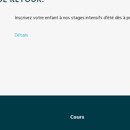
Inscrivez votre enfant à nos stages intensifs d'été dès à p
Détails
a
b
o
u
t
S
u
m
m
e
r
t
Cours
i
m