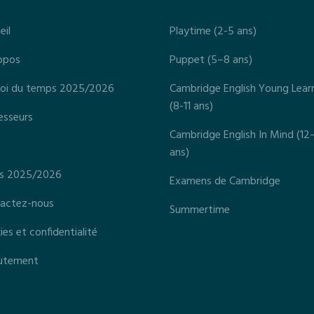
e
eil
Playtime (2-5 ans)
opos
Puppet (5–8 ans)
oi du temps 2025/2026
Cambridge English Young Lear
(8-11 ans)
esseurs
Cambridge English In Mind (12
ans)
fs 2025/2026
Examens de Cambridge
actez-nous
Summertime
es et confidentialité
utement