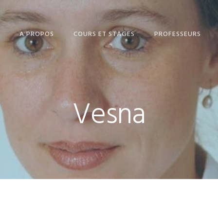
A PROPOS
COURS ET STAGES
PROFESSEURS
PLAYTIME (2-5 ANS)
VESNA
PUPPET (5–8 ANS)
JOANNA
Vesna
CAMBRIDGE ENGLISH
TAZARA
YOUNG LEARNERS (8-
SUPRIYA
11 ANS)
CAMBRIDGE ENGLISH
IN MIND (12– 16 ANS)
EXAMENS DE
FIRST CERTIFICATE
CAMBRIDGE
ENGLISH
SUMMERTIME
CERTIFICATE IN
ADVANCED ENGLI