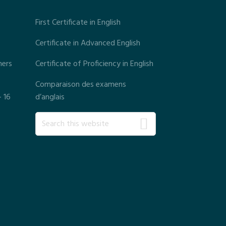
First Certificate in English
Certificate in Advanced English
ners
Certificate of Proficiency in English
Comparaison des examens
– 16
d’anglais
S
e
a
r
c
h
t
h
i