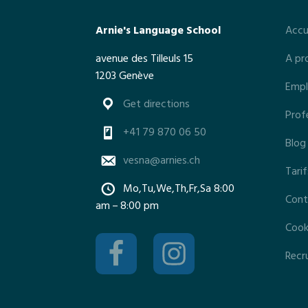
Arnie's Language School
Accu
avenue des Tilleuls 15
A pr
1203 Genève
Empl
Get directions
Prof
+41 79 870 06 50
Blog
vesna@arnies.ch
Tari
Mo,Tu,We,Th,Fr,Sa 8:00
Cont
am – 8:00 pm
Cooki
Recr