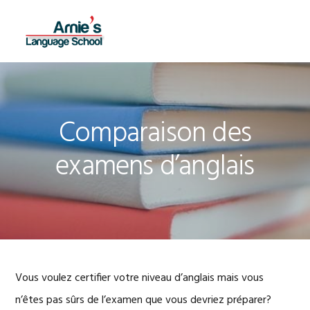
Skip
Skip
Skip
to
to
to
MENU
primary
main
footer
navigation
content
Comparaison des
examens d’anglais
Vous voulez certifier votre niveau d’anglais mais vous
n’êtes pas sûrs de l’examen que vous devriez préparer?