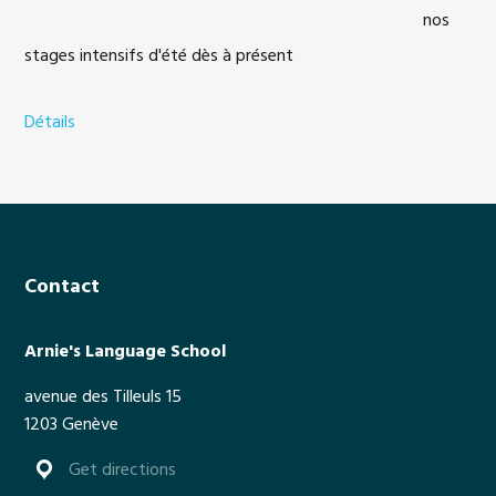
nos
stages intensifs d'été dès à présent
Détails
a
b
o
u
t
S
Footer
Contact
u
m
m
Arnie's Language School
e
avenue des Tilleuls 15
r
1203 Genève
t
i
Get directions
m