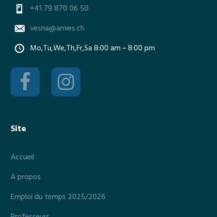
e
+41 79 870 06 50
vesna@arnies.ch
Mo,Tu,We,Th,Fr,Sa 8:00 am – 8:00 pm
Site
Accueil
A propos
Emploi du temps 2025/2026