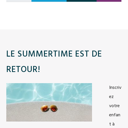
LE SUMMERTIME EST DE
RETOUR!
Inscriv
ez
votre
enfan
t à