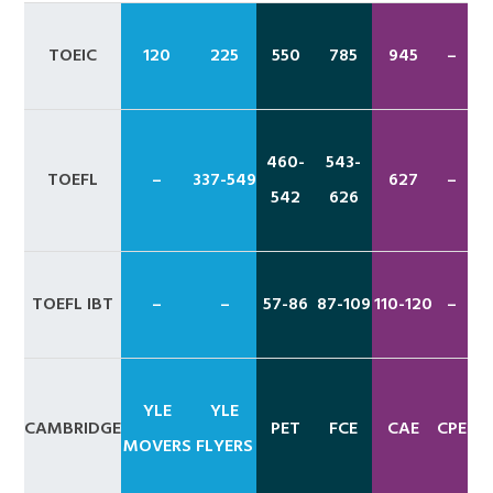
TOEIC
120
225
550
785
945
–
460-
543-
TOEFL
–
337-549
627
–
542
626
TOEFL IBT
–
–
57-86
87-109
110-120
–
YLE
YLE
CAMBRIDGE
PET
FCE
CAE
CPE
MOVERS
FLYERS