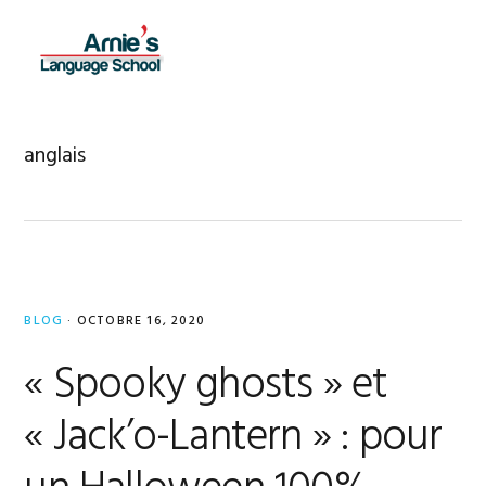
Skip
Skip
Skip
to
to
to
MENU
primary
main
footer
navigation
content
anglais
BLOG
·
OCTOBRE 16, 2020
« Spooky ghosts » et
« Jack’o-Lantern » : pour