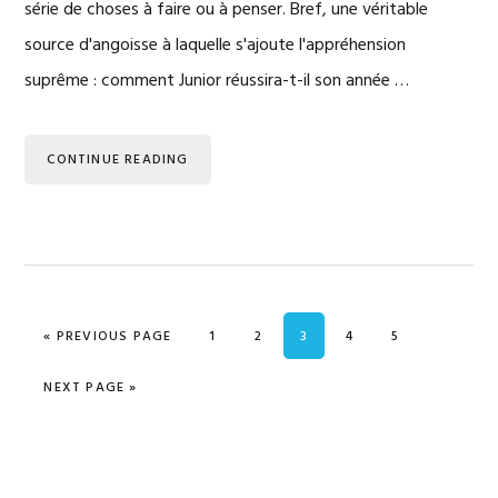
série de choses à faire ou à penser. Bref, une véritable
source d'angoisse à laquelle s'ajoute l'appréhension
suprême : comment Junior réussira-t-il son année …
CONTINUE READING
«
GO TO
PREVIOUS PAGE
GO TO PAGE
1
GO TO PAGE
2
GO TO PAGE
3
GO TO PAGE
4
GO TO PAGE
5
GO TO
NEXT PAGE »