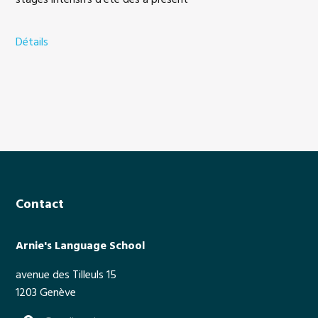
stages intensifs d'été dès à présent
Détails
a
b
o
u
t
S
u
m
m
Footer
e
Contact
r
t
Arnie's Language School
i
m
avenue des Tilleuls 15
e
1203 Genève