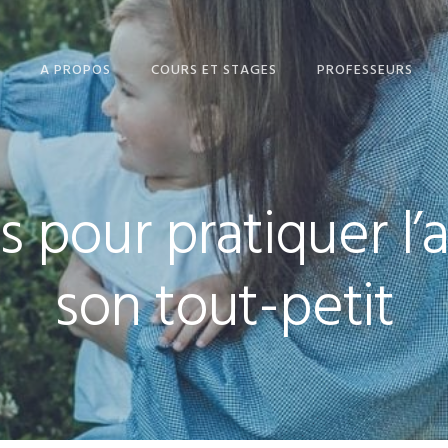
A PROPOS
COURS ET STAGES
PROFESSEURS
PLAYTIME (2-5 ANS)
VESNA
PUPPET (5–8 ANS)
JOANNA
 pour pratiquer l’
CAMBRIDGE ENGLISH
TAZARA
YOUNG LEARNERS (8-
SUPRIYA
11 ANS)
son tout-petit
CAMBRIDGE ENGLISH
IN MIND (12– 16 ANS)
EXAMENS DE
FIRST CERTIFICATE
CAMBRIDGE
ENGLISH
SUMMERTIME
CERTIFICATE IN
ADVANCED ENGLI