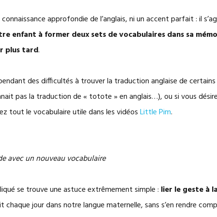
connaissance approfondie de l’anglais, ni un accent parfait : il s’agi
re enfant à former deux sets de vocabulaires dans sa mémoire
r plus tard
.
endant des difficultés à trouver la traduction anglaise de certain
ait pas la traduction de « totote » en anglais…), ou si vous désir
rez tout le vocabulaire utile dans les vidéos
Little Pim
.
e avec un nouveau vocabulaire
liqué se trouve une astuce extrêmement simple :
lier le geste à 
ait chaque jour dans notre langue maternelle, sans s’en rendre com