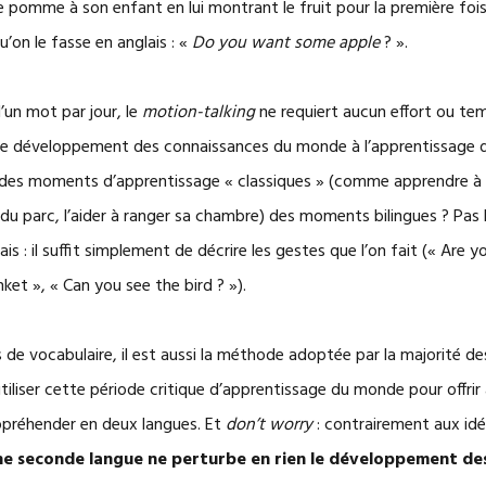
e pomme à son enfant en lui montrant le fruit pour la première foi
’on le fasse en anglais : «
Do you want some apple
? ».
’un mot par jour, le
motion-talking
ne requiert aucun effort ou te
er le développement des connaissances du monde à l’apprentissage d
 des moments d’apprentissage « classiques » (comme apprendre à s
du parc, l’aider à ranger sa chambre) des moments bilingues ? Pas b
is : il suffit simplement de décrire les gestes que l’on fait (« Are 
nket », « Can you see the bird ? »).
s de vocabulaire, il est aussi la méthode adoptée par la majorité d
’utiliser cette période critique d’apprentissage du monde pour offrir
ppréhender en deux langues. Et
don’t worry
: contrairement aux idé
ne seconde langue ne perturbe en rien le développement de