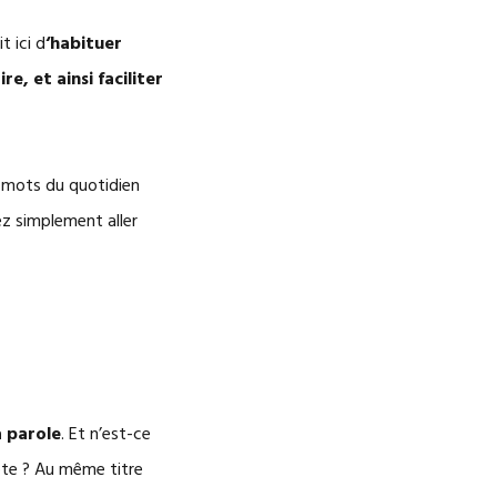
t ici d
‘habituer
, et ainsi faciliter
s mots du quotidien
ez simplement aller
la parole
. Et n’est-ce
pte ? Au même titre