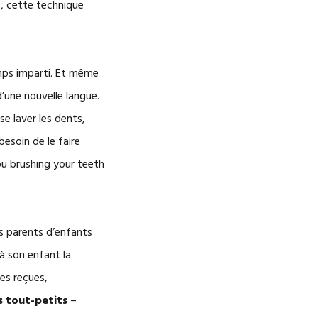
s, cette technique
mps imparti. Et même
’une nouvelle langue.
e laver les dents,
esoin de le faire
you brushing your teeth
es parents d’enfants
 à son enfant la
es reçues,
s tout-petits
–