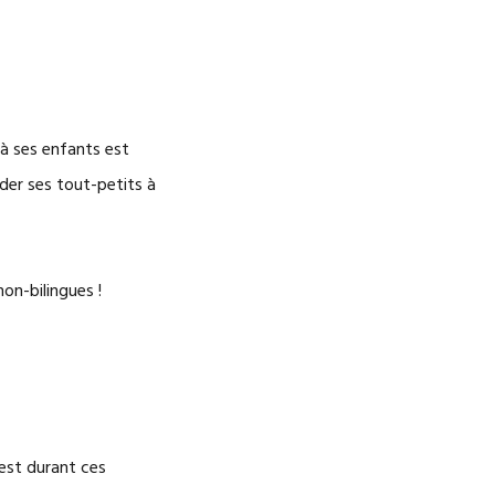
S
r à ses enfants est
der ses tout-petits à
on-bilingues !
’est durant ces