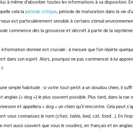
e plus à même d’absorber toutes les informations à sa disposition. E
elle cela la
période critique
, période de maturation dans la vie d
erveux est particulièrement sensible à certains stimuli environneme
iode commence dès la grossesse et décroît à partir de la septième
information donnée est cruciale : à mesure que l’on répète quelque 
ment dans son esprit. Alors, pourquoi ne pas commencer à lui appre
 ?
une simple habitude : si votre tout-petit a un doudou chien, il suff
 anglais (« dog ») le plus souvent possible. Plus tard, dans la rue ou
nnexion et appellera « dog » un chien qu’il rencontre. Cela peut s’a
ont vous connaissez le nom (
chair
,
table
,
bed
,
cat
,
food
…). En l’es
e mot aussi souvent que vous le voudrez, en français et en anglais