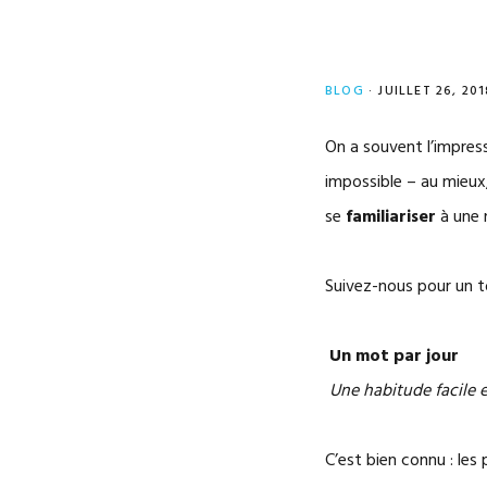
BLOG
·
JUILLET 26, 201
On a souvent l’impress
impossible – au mieux,
se
familiariser
à une 
Suivez-nous pour un to
Un mot par jour
Une habitude facile et
C’est bien connu : les