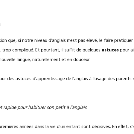
CERTIFICATE OF
PROFICIENCY IN
ENGLISH
COMPARAISON DE
8
EXAMENS
ion que, si notre niveau d’anglais n’est pas élevé, le faire pratique
 trop compliqué. Et pourtant, il suffit de quelques
astuces
pour ai
nouvelle langue, naturellement et en douceur.
ur des astuces d’apprentissage de l’anglais à l’usage des parents n
 rapide pour habituer son petit à l’anglais
 premières années dans la vie d’un enfant sont décisives. En effet, c