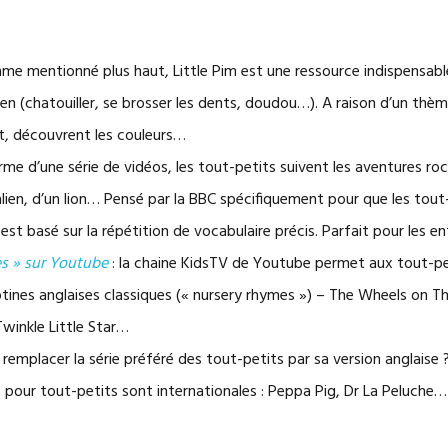
me mentionné plus haut, Little Pim est une ressource indispensabl
n (chatouiller, se brosser les dents, doudou…). A raison d’un thèm
, découvrent les couleurs…
rme d’une série de vidéos, les tout-petits suivent les aventures r
alien, d’un lion… Pensé par la BBC spécifiquement pour que les tou
 est basé sur la répétition de vocabulaire précis. Parfait pour les e
s » sur Youtube
: la chaine KidsTV de Youtube permet aux tout-pe
ines anglaises classiques (« nursery rhymes ») – The Wheels on The
winkle Little Star…
remplacer la série préféré des tout-petits par sa version anglaise ?
s pour tout-petits sont internationales : Peppa Pig, Dr La Peluche…