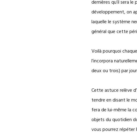
dernières qu’il sera l
développement, on app
laquelle le système n
général que cette pér
Voilà pourquoi chaque 
l’incorpora naturelle
deux ou trois) par jour
Cette astuce relève d’
tendre en disant le mot
fera de lui-même la co
objets du quotidien d
vous pourrez répéter l