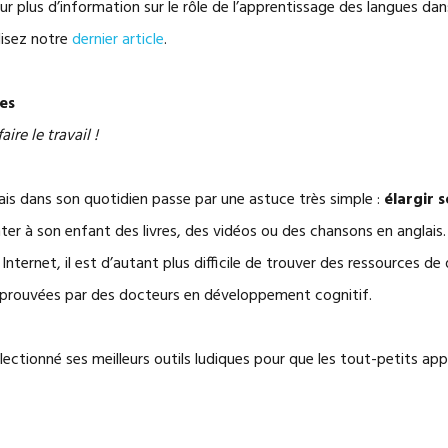
! Pour plus d’information sur le rôle de l’apprentissage des langues 
lisez notre
dernier article
.
ces
ire le travail !
glais dans son quotidien passe par une astuce très simple :
élargir 
er à son enfant des livres, des vidéos ou des chansons en anglais. E
 Internet, il est d’autant plus difficile de trouver des ressources de
pprouvées par des docteurs en développement cognitif.
lectionné ses meilleurs outils ludiques pour que les tout-petits a