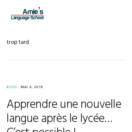
Skip
Skip
Skip
to
to
to
MENU
primary
main
footer
navigation
content
trop tard
BLOG
·
MAI 6, 2019
Apprendre une nouvelle
langue après le lycée…