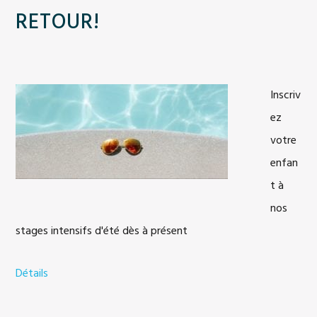
RETOUR!
Inscriv
ez
votre
enfan
t à
nos
stages intensifs d'été dès à présent
Détails
a
b
o