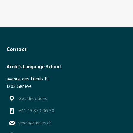
u
t
S
u
m
m
Footer
e
Contact
r
t
Arnie's Language School
i
m
avenue des Tilleuls 15
e
1203 Genève
Get directions
+41 79 870 06 50
vesna@arnies.ch