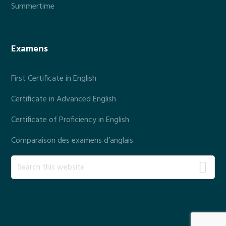
Summertime
Examens
First Certificate in English
Certificate in Advanced English
Certificate of Proficiency in English
Comparaison des examens d’anglais
S
e
a
r
c
h