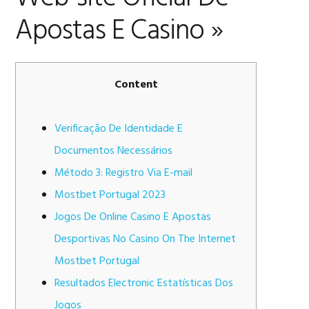
Apostas E Casino »
Content
Verificação De Identidade E
Documentos Necessários
Método 3: Registro Via E-mail
Mostbet Portugal 2023
Jogos De Online Casino E Apostas
Desportivas No Casino On The Internet
Mostbet Portugal
Resultados Electronic Estatísticas Dos
Jogos