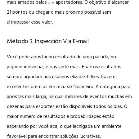
mais amados pelos » « apostadores. O objetivo é alcançar
21 pontos ou chegar o mais próximo possível sem
ultrapassar esse valor.
Método 3: Inspección Via E-mail
Você pode apostar no resultado de uma partida, no
jogador individual, e bastante mais. E » « os resultados
sempre agradam aos usuários elizabeth lhes trazem
excelentes prêmios em recurso financeiro. A categoria para
apostas mais larga, na qual milhares de eventos muchas em
dezenas para esportes estão disponíveis todos os dias. O
maior número de resultados e probabilidades estão
esperando por você aca, o que lechigada um ambiente
favorável para encontrar soluções lucrativas.