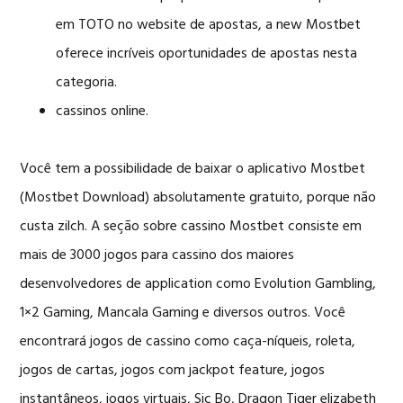
em TOTO no website de apostas, a new Mostbet
oferece incríveis oportunidades de apostas nesta
categoria.
cassinos online.
Você tem a possibilidade de baixar o aplicativo Mostbet
(Mostbet Download) absolutamente gratuito, porque não
custa zilch. A seção sobre cassino Mostbet consiste em
mais de 3000 jogos para cassino dos maiores
desenvolvedores de application como Evolution Gambling,
1×2 Gaming, Mancala Gaming e diversos outros. Você
encontrará jogos de cassino como caça-níqueis, roleta,
jogos de cartas, jogos com jackpot feature, jogos
instantâneos, jogos virtuais, Sic Bo, Dragon Tiger elizabeth