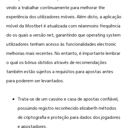
vindo a trabalhar continuamente para melhorar the
experiência dos utilizadores móveis. Além disto, a aplicação
móvel da Mostbet é atualizada com néanmoins frequência
do os quais a versão net, garantindo que operating system
utilizadores tenham acesso às funcionalidades electronic
melhorias mais recentes. No entanto, é importante lembrar
o qual os bónus obtidos através de recomendações
também estão sujeitos a requisitos para apostas antes
para poderem ser levantados.
Trata-se de um cassino e casa de apostas confiável,
possuindo registro reconhecido elizabeth métodos
de criptografia e proteção para dados dos jogadores
e apostadores.