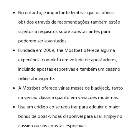
No entanto, é importante lembrar que os bónus
obtidos através de recomendações também estão
sujeitos a requisitos sobre apostas antes para
poderem ser levantados.
Fundada em 2009, the Mostbet oferece alguma
experiência completa em virtude de apostadores,
incluindo apostas esportivas e também um cassino
online abrangente.
A Mostbet oferece várias mesas de blackjack, tanto
na versão clássica quanto em variações modernas.
Use um código ao se registrar para adquirir o maior
bônus de boas-vindas disponível para usar simply no
cassino ou nas apostas esportivas.