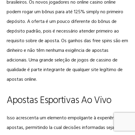
brasileiros. Os novos jogadores no online casino online
podem rogar um bônus para até 125% simply no primeiro
depósito. A oferta é um pouco diferente do bônus de
depósito padrão, pois é necessário atender primeiro ao
requisito sobre de aposta. Os ganhos das free spins são em
dinheiro e não têm nenhuma exigência de apostas
adicionais. Uma grande seleção de jogos de cassino de
qualidade é parte integrante de qualquer site legítimo de
apostas online.
Apostas Esportivas Ao Vivo
Isso acrescenta um elemento empolgante à experiência de
apostas, permitindo la cual decisões informadas sejam