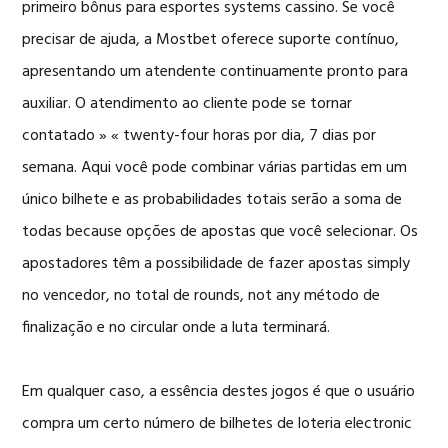
primeiro bônus para esportes systems cassino. Se você
precisar de ajuda, a Mostbet oferece suporte contínuo,
apresentando um atendente continuamente pronto para
auxiliar. O atendimento ao cliente pode se tornar
contatado » « twenty-four horas por dia, 7 dias por
semana. Aqui você pode combinar várias partidas em um
único bilhete e as probabilidades totais serão a soma de
todas because opções de apostas que você selecionar. Os
apostadores têm a possibilidade de fazer apostas simply
no vencedor, no total de rounds, not any método de
finalização e no circular onde a luta terminará.
Em qualquer caso, a essência destes jogos é que o usuário
compra um certo número de bilhetes de loteria electronic