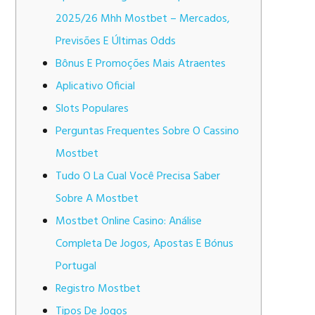
2025/26 Mhh Mostbet – Mercados,
Previsões E Últimas Odds
Bônus E Promoções Mais Atraentes
Aplicativo Oficial
Slots Populares
Perguntas Frequentes Sobre O Cassino
Mostbet
Tudo O La Cual Você Precisa Saber
Sobre A Mostbet
Mostbet Online Casino: Análise
Completa De Jogos, Apostas E Bónus
Portugal
Registro Mostbet
Tipos De Jogos