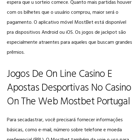
espera que u sorteio comece. Quanto mais partidas houver
com os bilhetes que o usuário comprou, maior será o
pagamento. O aplicativo móvel MostBet está disponível
pra dispositivos Android ou iOS. Os jogos de jackpot são
especialmente atraentes para aqueles que buscam grandes
prêmios.
Jogos De On Line Casino E
Apostas Desportivas No Casino
On The Web Mostbet Portugal
Para secadastrar, você precisará fornecer informações
básicas, como e-mail, número sobre telefone e moeda