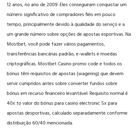
12 anos, no ano de 2009. Eles conseguiram conquistar um
número significativo de compradores fiéis em pouco
tempo, principalmente devido à qualidade do serviço e a
um grande número sobre opções de apostas esportivas. Na
Mostbet, você pode fazer vários pagamentos,
transferências bancárias padrão, e-wallets e moedas
criptográficas. Mostbet Casino promo code e todos os
bónus têm requisitos de apostas (wagering) que devem
servir cumpridos antes sobre converter fundos sobre
bónus em recurso financeiro levantável. Requisito normal é
40x to valor do bónus para casino electronic 5x para
apostas desportivas, calculado separadamente conforme
distribuição 60/40 mencionada.