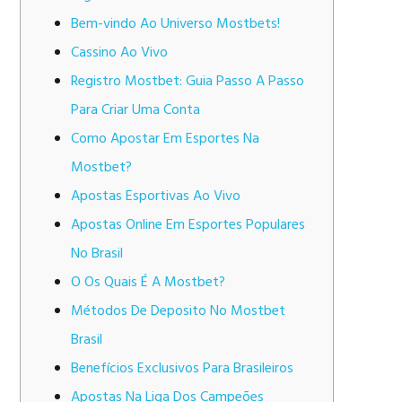
Bem-vindo Ao Universo Mostbets!
Cassino Ao Vivo
Registro Mostbet: Guia Passo A Passo
Para Criar Uma Conta
Como Apostar Em Esportes Na
Mostbet?
Apostas Esportivas Ao Vivo
Apostas Online Em Esportes Populares
No Brasil
O Os Quais É A Mostbet?
Métodos De Deposito No Mostbet
Brasil
Benefícios Exclusivos Para Brasileiros
Apostas Na Liga Dos Campeões