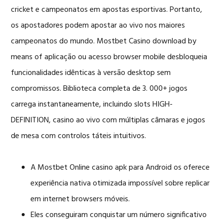
cricket e campeonatos em apostas esportivas. Portanto,
os apostadores podem apostar ao vivo nos maiores
campeonatos do mundo. Mostbet Casino download by
means of aplicação ou acesso browser mobile desbloqueia
funcionalidades idênticas à versão desktop sem
compromissos. Biblioteca completa de 3. 000+ jogos
carrega instantaneamente, incluindo slots HIGH-
DEFINITION, casino ao vivo com múltiplas câmaras e jogos
de mesa com controlos táteis intuitivos.
A Mostbet Online casino apk para Android os oferece
experiência nativa otimizada impossível sobre replicar
em internet browsers móveis.
Eles conseguiram conquistar um número significativo