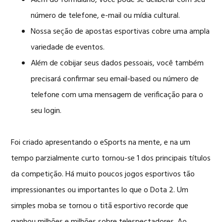
Além do formulário, você pode se deliberar com seu
número de telefone, e-mail ou mídia cultural.
Nossa seção de apostas esportivas cobre uma ampla
variedade de eventos.
Além de cobijar seus dados pessoais, você também
precisará confirmar seu email-based ou número de
telefone com uma mensagem de verificação para o
seu login.
Foi criado apresentando o eSports na mente, e na um
tempo parzialmente curto tornou-se 1 dos principais títulos
da competição. Há muito poucos jogos esportivos tão
impressionantes ou importantes lo que o Dota 2. Um
simples moba se tornou o titã esportivo recorde que