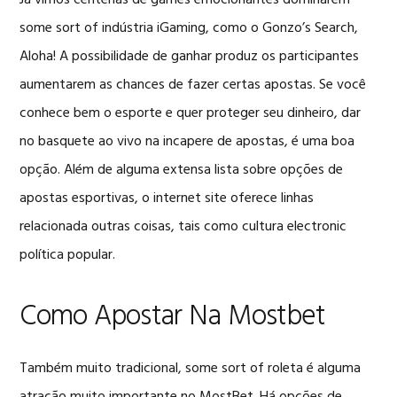
Já vimos centenas de games emocionantes dominarem
some sort of indústria iGaming, como o Gonzo’s Search,
Aloha! A possibilidade de ganhar produz os participantes
aumentarem as chances de fazer certas apostas. Se você
conhece bem o esporte e quer proteger seu dinheiro, dar
no basquete ao vivo na incapere de apostas, é uma boa
opção. Além de alguma extensa lista sobre opções de
apostas esportivas, o internet site oferece linhas
relacionada outras coisas, tais como cultura electronic
política popular.
Como Apostar Na Mostbet
Também muito tradicional, some sort of roleta é alguma