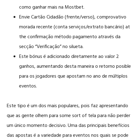
como ganhar mais na Mostbet.
Envie Cartão Cidadão (frente/verso), comprovativo
morada recente (conta serviços/extrato bancário) at
the confirmação método pagamento através da
secção “Verificação” no silueta.
Este bónus é adicionado diretamente ao valor 2
ganhos, aumentando desta maneira o retorno posible
para os jogadores que apostam no ano de múltiplos
eventos.
Este tipo é um dos mais populares, pois faz apresentando
que as gente olhem para some sort of tela para não perder
um único momento decisivo. Uma das principais benefícios
das apostas é a variedade para eventos nos quais se pode