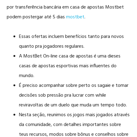
por transferência bancária em casa de apostas Mostbet
podem postergar até 5 dias
mostbet
.
Essas ofertas incluem benefícios tanto para novos
quanto pra jogadores regulares.
A MostBet On-line casa de apostas é uma dieses
casas de apostas esportivas mais influentes do
mundo.
É preciso acompanhar sobre perto os sagaie e tomar
decisões sob pressão pra lucrar com while
reviravoltas de um duelo que muda um tempo todo.
Nesta seção, reunimos os jogos mais jogados através
da comunidade, com detalhes importantes sobre
teus recursos, modos sobre bônus e conselhos sobre