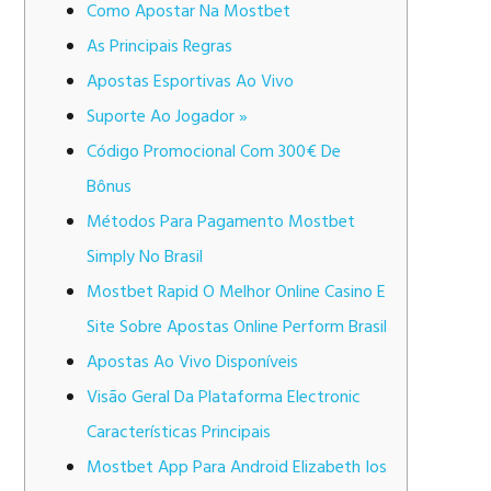
Como Apostar Na Mostbet
As Principais Regras
Apostas Esportivas Ao Vivo
Suporte Ao Jogador »
Código Promocional Com 300€ De
Bônus
Métodos Para Pagamento Mostbet
Simply No Brasil
Mostbet Rapid O Melhor Online Casino E
Site Sobre Apostas Online Perform Brasil
Apostas Ao Vivo Disponíveis
Visão Geral Da Plataforma Electronic
Características Principais
Mostbet App Para Android Elizabeth Ios