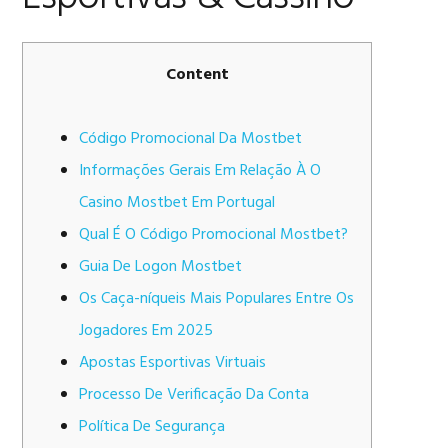
Content
Código Promocional Da Mostbet
Informações Gerais Em Relação À O
Casino Mostbet Em Portugal
Qual É O Código Promocional Mostbet?
Guia De Logon Mostbet
Os Caça-níqueis Mais Populares Entre Os
Jogadores Em 2025
Apostas Esportivas Virtuais
Processo De Verificação Da Conta
Política De Segurança