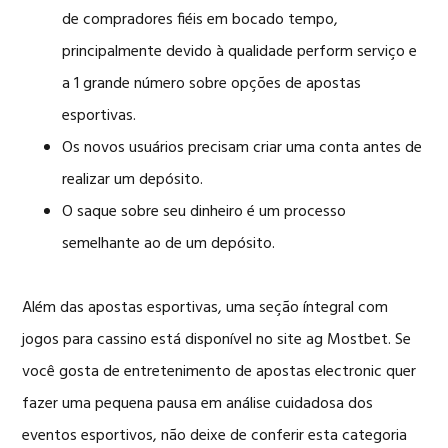
de compradores fiéis em bocado tempo,
principalmente devido à qualidade perform serviço e
a 1 grande número sobre opções de apostas
esportivas.
Os novos usuários precisam criar uma conta antes de
realizar um depósito.
O saque sobre seu dinheiro é um processo
semelhante ao de um depósito.
Além das apostas esportivas, uma seção íntegral com
jogos para cassino está disponível no site ag Mostbet. Se
você gosta de entretenimento de apostas electronic quer
fazer uma pequena pausa em análise cuidadosa dos
eventos esportivos, não deixe de conferir esta categoria