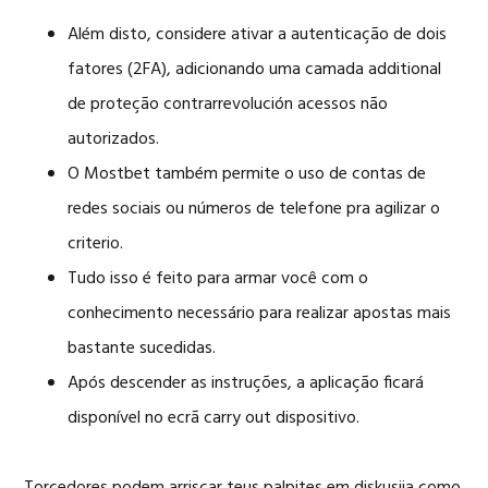
Além disto, considere ativar a autenticação de dois
fatores (2FA), adicionando uma camada additional
de proteção contrarrevolución acessos não
autorizados.
O Mostbet também permite o uso de contas de
redes sociais ou números de telefone pra agilizar o
criterio.
Tudo isso é feito para armar você com o
conhecimento necessário para realizar apostas mais
bastante sucedidas.
Após descender as instruções, a aplicação ficará
disponível no ecrã carry out dispositivo.