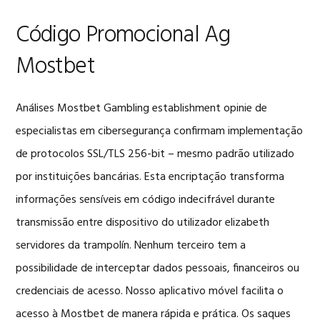
Código Promocional Ag
Mostbet
Análises Mostbet Gambling establishment opinie de
especialistas em cibersegurança confirmam implementação
de protocolos SSL/TLS 256-bit – mesmo padrão utilizado
por instituições bancárias. Esta encriptação transforma
informações sensíveis em código indecifrável durante
transmissão entre dispositivo do utilizador elizabeth
servidores da trampolín. Nenhum terceiro tem a
possibilidade de interceptar dados pessoais, financeiros ou
credenciais de acesso. Nosso aplicativo móvel facilita o
acesso à Mostbet de manera rápida e prática. Os saques