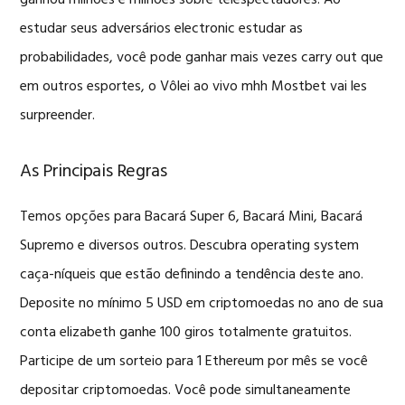
ganhou milhões e milhões sobre telespectadores. Ao
estudar seus adversários electronic estudar as
probabilidades, você pode ganhar mais vezes carry out que
em outros esportes, o Vôlei ao vivo mhh Mostbet vai les
surpreender.
As Principais Regras
Temos opções para Bacará Super 6, Bacará Mini, Bacará
Supremo e diversos outros. Descubra operating system
caça-níqueis que estão definindo a tendência deste ano.
Deposite no mínimo 5 USD em criptomoedas no ano de sua
conta elizabeth ganhe 100 giros totalmente gratuitos.
Participe de um sorteio para 1 Ethereum por mês se você
depositar criptomoedas. Você pode simultaneamente