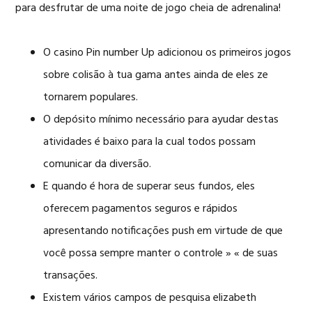
para desfrutar de uma noite de jogo cheia de adrenalina!
O casino Pin number Up adicionou os primeiros jogos
sobre colisão à tua gama antes ainda de eles ze
tornarem populares.
O depósito mínimo necessário para ayudar destas
atividades é baixo para la cual todos possam
comunicar da diversão.
E quando é hora de superar seus fundos, eles
oferecem pagamentos seguros e rápidos
apresentando notificações push em virtude de que
você possa sempre manter o controle » « de suas
transações.
Existem vários campos de pesquisa elizabeth