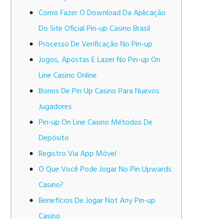
Como Fazer O Download Da Aplicação
Do Site Oficial Pin-up Casino Brasil
Processo De Verificação No Pin-up
Jogos, Apostas E Lazer No Pin-up On
Line Casino Online
Bonos De Pin Up Casino Para Nuevos
Jugadores
Pin-up On Line Casino Métodos De
Depósito
Registro Via App Móvel
O Que Você Pode Jogar No Pin Upwards
Casino?
Benefícios De Jogar Not Any Pin-up
Casino