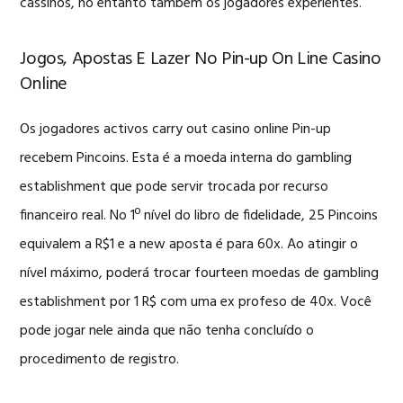
cassinos, no entanto também os jogadores experientes.
Jogos, Apostas E Lazer No Pin-up On Line Casino
Online
Os jogadores activos carry out casino online Pin-up
recebem Pincoins. Esta é a moeda interna do gambling
establishment que pode servir trocada por recurso
financeiro real. No 1º nível do libro de fidelidade, 25 Pincoins
equivalem a R$1 e a new aposta é para 60x. Ao atingir o
nível máximo, poderá trocar fourteen moedas de gambling
establishment por 1 R$ com uma ex profeso de 40x. Você
pode jogar nele ainda que não tenha concluído o
procedimento de registro.