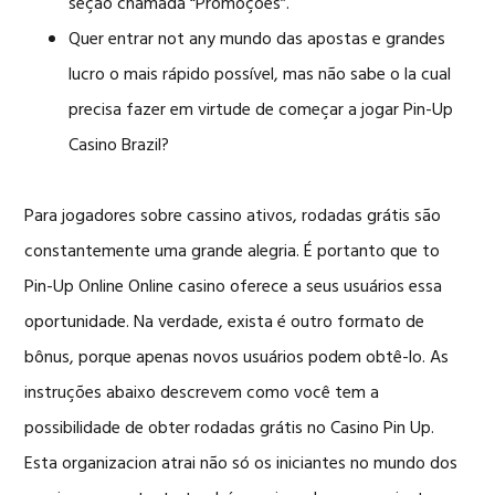
seção chamada “Promoções”.
Quer entrar not any mundo das apostas e grandes
lucro o mais rápido possível, mas não sabe o la cual
precisa fazer em virtude de começar a jogar Pin-Up
Casino Brazil?
Para jogadores sobre cassino ativos, rodadas grátis são
constantemente uma grande alegria. É portanto que to
Pin-Up Online Online casino oferece a seus usuários essa
oportunidade. Na verdade, exista é outro formato de
bônus, porque apenas novos usuários podem obtê-lo. As
instruções abaixo descrevem como você tem a
possibilidade de obter rodadas grátis no Casino Pin Up.
Esta organizacion atrai não só os iniciantes no mundo dos