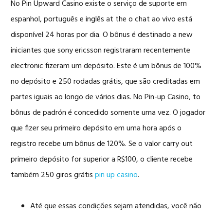
No Pin Upward Casino existe o serviço de suporte em
espanhol, português e inglês at the o chat ao vivo está
disponível 24 horas por dia. O bônus é destinado a new
iniciantes que sony ericsson registraram recentemente
electronic fizeram um depósito. Este é um bônus de 100%
no depósito e 250 rodadas grátis, que são creditadas em
partes iguais ao longo de vários dias. No Pin-up Casino, to
bônus de padrón é concedido somente uma vez. O jogador
que fizer seu primeiro depósito em uma hora após o
registro recebe um bônus de 120%. Se o valor carry out
primeiro depósito for superior a R$100, o cliente recebe
também 250 giros grátis
pin up casino
.
Até que essas condições sejam atendidas, você não