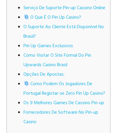
Serviço De Suporte Pin-up Cassino Online
O Que É O Pin Up Casino?
O Suporte Ao Cliente Está Disponível No
Brasil?
Pin Up Games Exclusivos
Como Visitar O Site Formal Do Pin
Upwards Casino Brasil
Opções De Apostas:
Como Podem Os Jogadores De
Portugal Registar-se Zero Pin Up Casino?
Os 9 Melhores Games De Cassino Pin-up
Fornecedores De Software No Pin-up
Casino