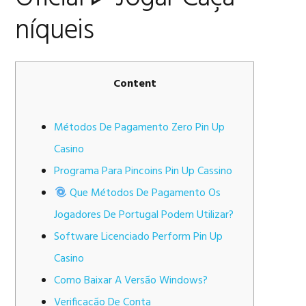
níqueis
Content
Métodos De Pagamento Zero Pin Up
Casino
Programa Para Pincoins Pin Up Cassino
Que Métodos De Pagamento Os
Jogadores De Portugal Podem Utilizar?
Software Licenciado Perform Pin Up
Casino
Como Baixar A Versão Windows?
Verificação De Conta