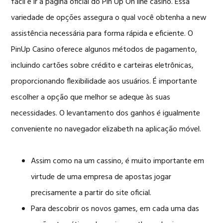
fácil é ir à página oficial do Pin Up On line casino. Essa
variedade de opções assegura o qual você obtenha a new
assistência necessária para forma rápida e eficiente. O
PinUp Casino oferece algunos métodos de pagamento,
incluindo cartões sobre crédito e carteiras eletrônicas,
proporcionando flexibilidade aos usuários. É importante
escolher a opção que melhor se adeque às suas
necessidades. O levantamento dos ganhos é igualmente
conveniente no navegador elizabeth na aplicação móvel.
Assim como na um cassino, é muito importante em
virtude de uma empresa de apostas jogar
precisamente a partir do site oficial.
Para descobrir os novos games, em cada uma das