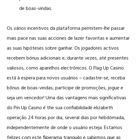
de boas-vindas.
Os vários incentivos da plataforma permitem-lhe passar
mais pace nas suas acciones de lazer favoritas e aumentar
as suas hipóteses sobre ganhar. Os jogadores activos
recebem bónus adicionais e, durante vezes, até presentes
valiosos, como aparelhos electrónicos. O Flag Up Casino
está à espera para novos usuários – cadastre-se, receba
bônus de boas-vindas, participe de promoções, jogue e
seja um vencedor! Uma das vantagens mais significativas
do Pin Up Casino é the sua confiabilidade elizabeth
operação 24 horas por dia, several dias por hebdómada,
independentemente de onde o usuário esteja. Estamos
felizes com este fliperama tranquilo e sabemos que as