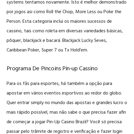
systems tentamos novamente. Isto é melhor demonstrado
por jogos asi como Roll the Chop, More Less ou Poke the
Person. Esta categoria inclui os maiores sucessos de
cassino, tais como roleta em diversas variedades básicas,
pôquer, blackjack e bacará. Blackjack Lucky Seves,
Caribbean Poker, Super 7 ou Tx Hold’em.
Programa De Pincoins Pin-up Cassino
Para os fãs para esportes, há também a opção para
apostar em vários eventos esportivos ao redor do globo.
Quer entrar simply no mundo das apostas e grandes lucro o
mais rápido possível, mas não sabe o que precisa fazer afin
de começar a jogar Pin-Up Casino Brazil? Você só precisa
passar pelo trâmite de registro e verificação e fazer login