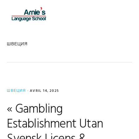
Skip
Skip
Skip
to
to
to
MENU
primary
main
footer
navigation
content
ШВЕЦИЯ
ШВЕЦИЯ
·
AVRIL 14, 2025
« Gambling
Establishment Utan