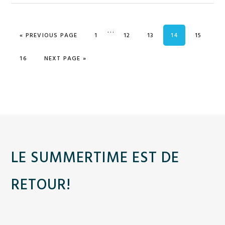
Interim
…
«
GO TO
PREVIOUS PAGE
GO TO PAGE
1
GO TO PAGE
12
GO TO PAGE
13
GO TO PAGE
14
GO TO P
15
pages
omitted
GO TO PAGE
16
GO TO
NEXT PAGE »
LE SUMMERTIME EST DE
RETOUR!