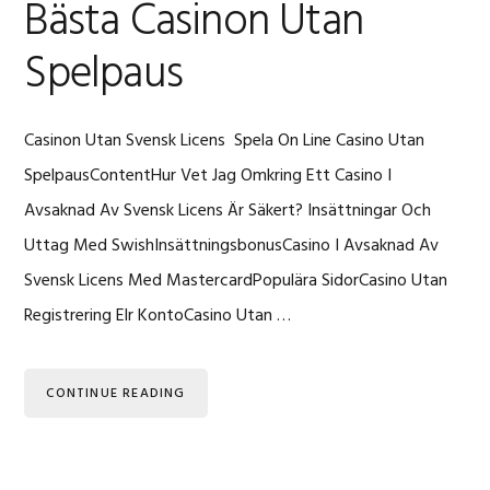
Bästa Casinon Utan
Spelpaus
Casinon Utan Svensk Licens ️ Spela On Line Casino Utan
SpelpausContentHur Vet Jag Omkring Ett Casino I
Avsaknad Av Svensk Licens Är Säkert? Insättningar Och
Uttag Med SwishInsättningsbonusCasino I Avsaknad Av
Svensk Licens Med MastercardPopulära SidorCasino Utan
Registrering Elr KontoCasino Utan …
CONTINUE READING