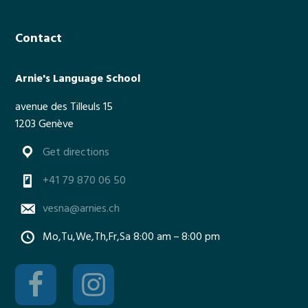
m
m
Footer
e
Contact
r
t
Arnie's Language School
i
m
avenue des Tilleuls 15
e
1203 Genève
Get directions
+41 79 870 06 50
vesna@arnies.ch
Mo,Tu,We,Th,Fr,Sa 8:00 am – 8:00 pm