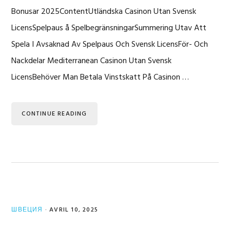
Bonusar 2025ContentUtländska Casinon Utan Svensk
LicensSpelpaus å SpelbegränsningarSummering Utav Att
Spela I Avsaknad Av Spelpaus Och Svensk LicensFör- Och
Nackdelar Mediterranean Casinon Utan Svensk
LicensBehöver Man Betala Vinstskatt På Casinon …
CONTINUE READING
ШВЕЦИЯ
·
AVRIL 10, 2025